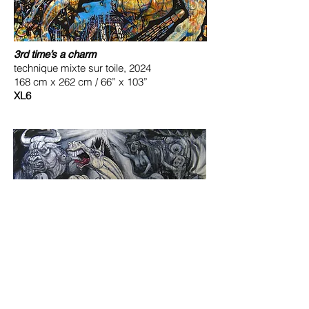
3rd time’s a charm
technique mixte sur toile, 2024
168 cm x 262 cm / 66” x 103”
XL6
La Guerniquoi ?
technique mixte sur toile, 2013
152 cm x 244 cm / 60” x 96” (diptyque)
XL2